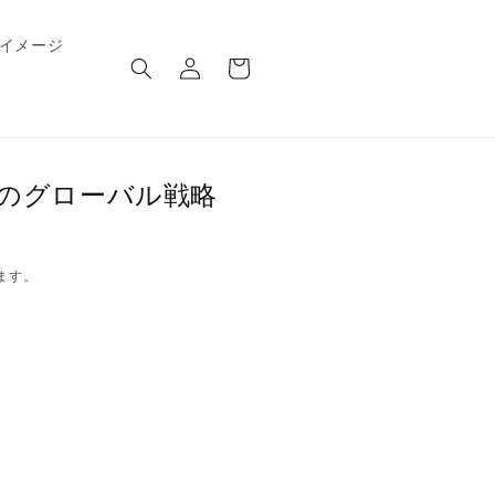
ロ
カ
イメージ
グ
ー
イ
ト
ン
Gのグローバル戦略
ます。