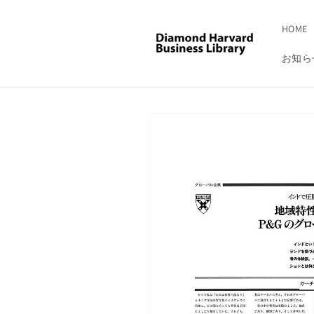
コンテ
ンツに
進む
HOME
お知ら
商品情
報にス
キップ