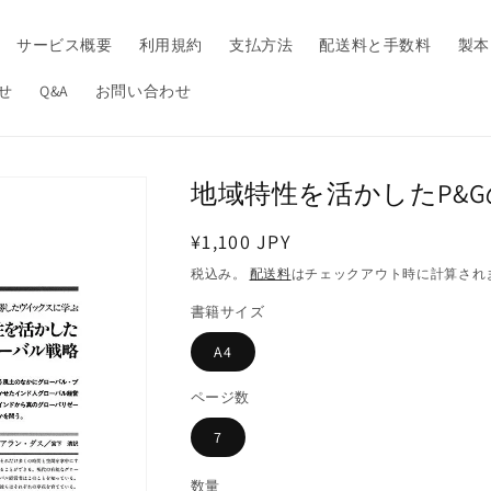
サービス概要
利用規約
支払方法
配送料と手数料
製本
せ
Q&A
お問い合わせ
地域特性を活かしたP&
通
¥1,100 JPY
常
税込み。
配送料
はチェックアウト時に計算され
価
書籍サイズ
格
A4
ページ数
7
数量