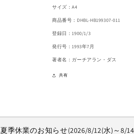
略
略
サイズ：A4
の
の
数
数
商品番号：DHBL-HB199307-011
量
量
を
を
登録日：1900/1/3
減
増
ら
や
発行号：1993年7月
す
す
著者名：ガーチアラン・ダス
共有
季休業のお知らせ(2026/8/12(水)～8/14