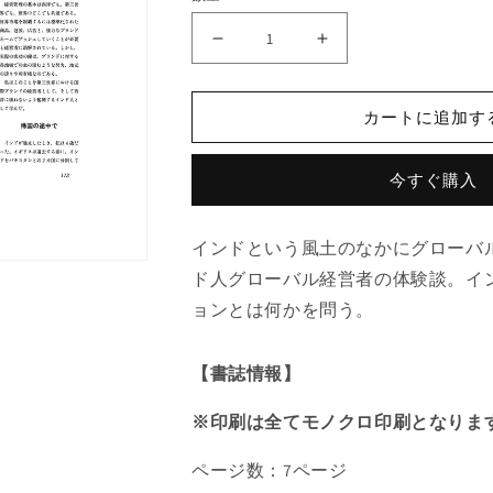
地
地
域
域
特
特
カートに追加す
性
性
を
を
活
活
今すぐ購入
か
か
し
し
インドという風土のなかにグローバ
た
た
ド人グローバル経営者の体験談。イ
P&amp;G
P&amp;G
ョンとは何かを問う。
の
の
グ
グ
ロ
ロ
【書誌情報】
ー
ー
バ
バ
※印刷は全てモノクロ印刷となりま
ル
ル
戦
戦
ページ数：7ページ