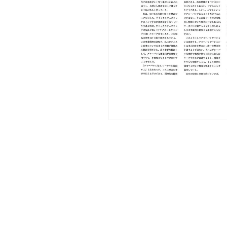
モ
ー
ダ
ル
で
メ
デ
ィ
ア
(1)
を