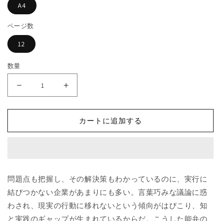
く
A4
ページ数
12
数量
能
能
弁
弁
の
の
カートに追加する
罠
罠
が
が
知
知
の
の
実
実
問題点も把握し、その解決策もわかっているのに、実行に
践
践
結びつかない企業があまりにも多い。言葉巧みな議論に惑
を
を
わされ、現実の行動に移れないという傾向がはびこり、知
は
は
と実践のギャップが生まれているからだ。こうした能弁の
ば
ば