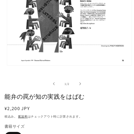
モ
ー
ダ
の
1
/
2
ル
で
能弁の罠が知の実践をはばむ
メ
デ
ィ
通
¥2,200 JPY
ア
常
税込み。
配送料
はチェックアウト時に計算されます。
(1)
価
を
書籍サイズ
格
開