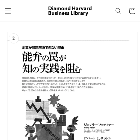
コンテ
カ
ンツに
ー
進む
ト
商品情
報にス
キップ