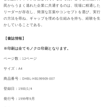
む
む
罠からうまく逃れた企業に共通するのは、現場に精通した
の
の
リーダーが存在し、簡潔な言葉やコンセプトを選び、実行
数
数
の方法を尋ね、ギャップを埋める仕組みを持ち、経験を生
量
量
かしていることである。
を
を
減
増
【書誌情報】
ら
や
す
す
※印刷は全てモノクロ印刷となります。
ページ数：12ページ
サイズ：A4
商品番号：DHBL-HB199909-007
登録日：1900/1/4
発行号：1999年9月