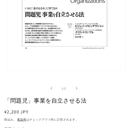
モ
ー
ダ
の
1
/
2
ル
で
「問題児」事業を自立させる法
メ
デ
ィ
通
¥2,200 JPY
ア
常
税込み。
配送料
はチェックアウト時に計算されます。
(1)
価
を