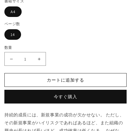
書籍サイズ
格
開
く
A4
ページ数
14
数量
「問
「問
題
題
児」
児」
カートに追加する
事
事
業
業
を
を
今すぐ購入
自
自
立
立
持続的成長には、新規事業の成功が欠かせない。 ただし、
さ
さ
その新規事業がハイリスクであればあるほど、また組織の
せ
せ
歴史が長ければ長いほど、成功確率は低くなる。 なぜな