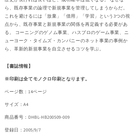
る
る
ら、既存事業の論理で新規事業を管理してしまうからだ。
法
法
の
の
これを避けるには「放棄」「借用」「学習」という3つの視
数
数
点から、既存事業と新規事業の関係を再定義する必要があ
量
量
る。 コーニングのゲノム事業、ハスブロのゲーム事業、ニ
を
を
ューヨーク・タイムズ・カンパニーのネット事業の事例か
減
増
ら、革新的新規事業を自立させるコツを学ぶ。
ら
や
す
す
【書誌情報】
※印刷は全てモノクロ印刷となります。
ページ数：14ページ
サイズ：A4
商品番号：DHBL-HB200509-009
登録日：2005/9/7