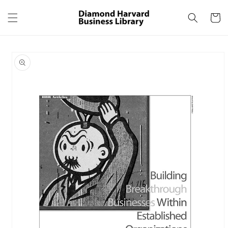
コンテ
カ
ンツに
ー
進む
ト
商品情
報にス
キップ