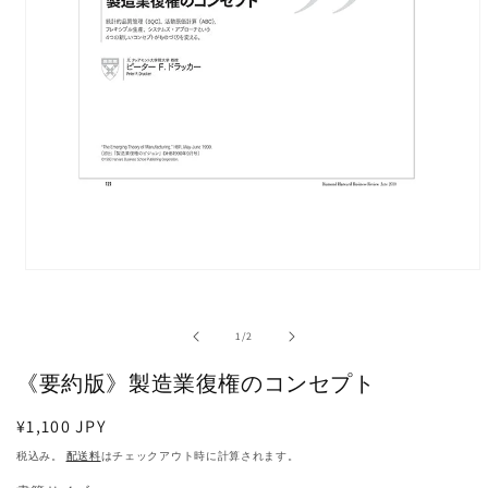
モ
ー
ダ
の
1
/
2
ル
で
《要約版》製造業復権のコンセプト
メ
デ
ィ
通
¥1,100 JPY
ア
常
税込み。
配送料
はチェックアウト時に計算されます。
(1)
価
を