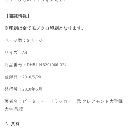
ン
ン
セ
セ
プ
プ
【書誌情報】
ト
ト
※印刷は全てモノクロ印刷となります。
の
の
数
数
ページ数：5ページ
量
量
を
を
サイズ：A4
減
増
ら
や
商品番号：DHBL-HB201006-024
す
す
登録日：2010/5/20
発行号：2010年6月
著者名：ピーター F・ ドラッカー 元 クレアモント大学院
大学 教授
共有