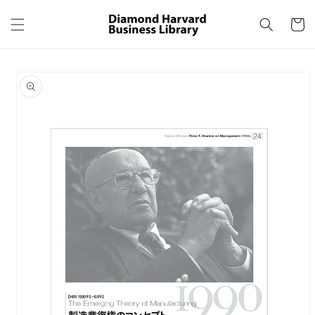
コンテ
カ
ンツに
ー
進む
ト
商品情
報にス
キップ