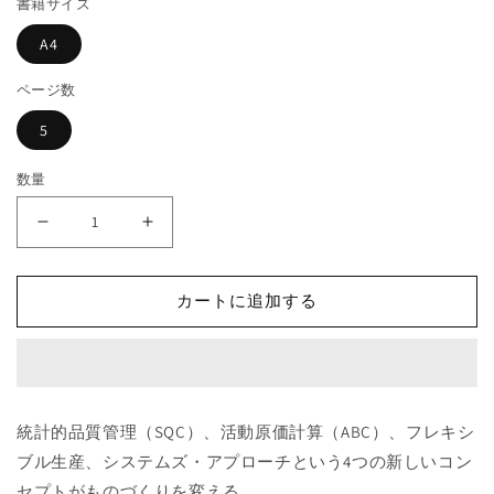
書籍サイズ
格
開
く
A4
ページ数
5
数量
《要
《要
約
約
版》
版》
カートに追加する
製
製
造
造
業
業
復
復
権
権
統計的品質管理（SQC）、活動原価計算（ABC）、フレキシ
の
の
ブル生産、システムズ・アプローチという4つの新しいコン
コ
コ
セプトがものづくりを変える。