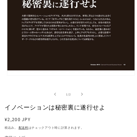
モ
ー
ダ
の
1
/
2
ル
で
イノベーションは秘密裏に遂行せよ
メ
デ
ィ
通
¥2,200 JPY
ア
常
税込み。
配送料
はチェックアウト時に計算されます。
(1)
価
を