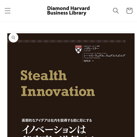
コンテ
カ
ンツに
ー
進む
ト
商品情
報にス
キップ