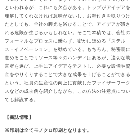
裏
裏
といわれるが、これにも欠点がある。トップがアイデアを
に
に
遂
遂
理解してくれなければ意味がないし、お墨付きを取りつけ
行
行
たとしても、全社の脚光を浴びることで、アイデアが潰さ
せ
せ
れる危険が生じるかもしれない。そこで本稿では、会社の
よ
よ
フォーマルなプロセスに乗らず、密かに進める「ステル
の
の
ス・イノベーション」を勧めている。もちろん、秘密裏に
数
数
進めることでリソース等々のハンディはあるが、適切な助
量
量
言者を選び、上手にアイデアをテストし、必要な設備や資
を
を
金をやりくりすることで大きな成果を上げることができる
減
増
ら
や
という。社員の生産性の向上に貢献したファイザーワーク
す
す
スなどの成功例を紹介しながら、この方法の注意点につい
ても解説する。
【書誌情報】
※印刷は全てモノクロ印刷となります。