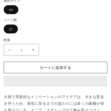
書籍サイズ
格
開
く
A4
ページ数
12
数量
イ
イ
ノ
ノ
ベ
ベ
カートに追加する
ー
ー
シ
シ
ョ
ョ
ン
ン
は
は
大胆で革新的なイノベーションのアイデアは、大きな変化
秘
秘
を伴うため、実現に至るまでの道のりには多くの困難が待
密
密
ち受けている。そこで「まずトップの了解を取りつけよ」