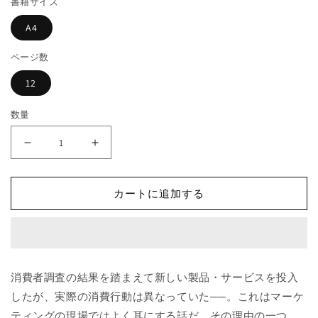
書籍サイズ
格
開
く
A4
ページ数
12
数量
消
消
費
費
者
者
カートに追加する
の
の
行
行
動
動
は
は
文
文
消費者調査の結果を踏まえて新しい製品・サービスを投入
脈
脈
したが、実際の消費行動は異なっていた──。これはマーケ
で
で
ティングの現場ではよく耳にする話だ。その理由の一つ