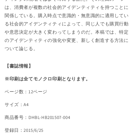
変
変
は、消費者が複数の社会的アイデンティティを持つことに
え
え
ら
ら
関係している。購入時点で意識的・無意識的に適用してい
れ
れ
る社会的アイデンティティによって、同じ人でも購買行動
る
る
や意思決定が大きく変わってしまうのだ。本稿では、特定
の
の
のアイデンティティの強化や変更、新しく創造する方法に
数
数
ついて論じる。
量
量
を
を
【書誌情報】
減
増
ら
や
※印刷は全てモノクロ印刷となります。
す
す
ページ数：12ページ
サイズ：A4
商品番号：DHBL-HB201507-004
登録日：2015/6/25