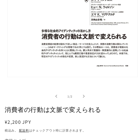
モ
ー
ダ
の
1
/
2
ル
で
消費者の行動は文脈で変えられる
メ
デ
ィ
通
¥2,200 JPY
ア
常
税込み。
配送料
はチェックアウト時に計算されます。
(1)
価
を