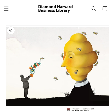
コンテ
カ
ンツに
ー
進む
ト
商品情
報にス
キップ