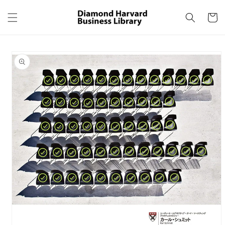
コンテ
カ
ンツに
ー
進む
ト
商品情
報にス
キップ