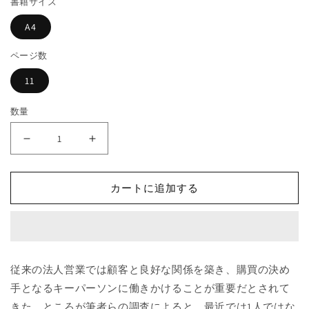
書籍サイズ
格
開
く
A4
ページ数
11
数量
法
法
人
人
営
営
カートに追加する
業
業
で
で
は
は
5
5
人
人
従来の法人営業では顧客と良好な関係を築き、購買の決め
の
の
手となるキーパーソンに働きかけることが重要だとされて
味
味
きた。ところが筆者らの調査によると、最近では1人ではな