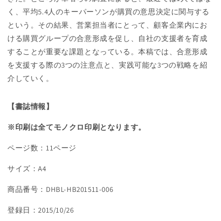
方
方
く、平均5.4人のキーパーソンが購買の意思決定に関与する
を
を
つ
つ
という。その結果、営業担当者にとって、顧客企業内にお
く
く
ける購買グループの合意形成を促し、自社の支援者を育成
れ
れ
することが重要な課題となっている。本稿では、合意形成
の
の
を支援する際の3つの注意点と、実践可能な3つの戦略を紹
数
数
介していく。
量
量
を
を
【書誌情報】
減
増
ら
や
※印刷は全てモノクロ印刷となります。
す
す
ページ数：11ページ
サイズ：A4
商品番号：DHBL-HB201511-006
登録日：2015/10/26