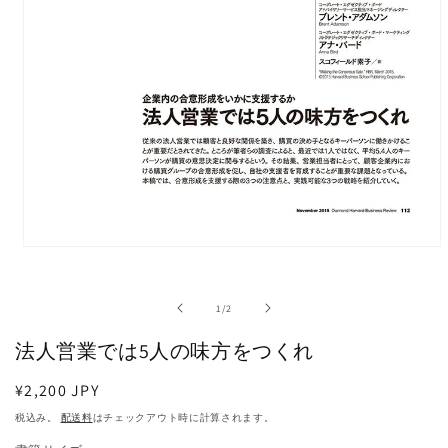
モ
ー
ダ
の
1
/
2
ル
で
法人営業では5人の味方をつくれ
メ
デ
ィ
通
¥2,200 JPY
ア
常
税込み。
配送料
はチェックアウト時に計算されます。
(1)
価
を