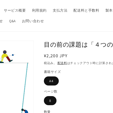
サービス概要
利用規約
支払方法
配送料と手数料
製本
せ
Q&A
お問い合わせ
目の前の課題は「４つ
通
¥2,200 JPY
常
税込み。
配送料
はチェックアウト時に計算され
価
書籍サイズ
格
A4
ページ数
8
数量