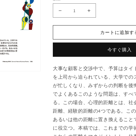
目
目
の
の
前
前
カートに追加す
の
の
課
課
題
題
今すぐ購入
は
は
「４
「４
大事な顧客と交渉中で、予算はタイ
つ
つ
を上司から迫られている、大学での
の
の
が忙しくなり、みずからの判断を後
距
距
離」
離」
でよくあるこのような問題は、すべ
で
で
る。この場合、心理的距離とは、社
解
解
距離、経験的距離の4つである。この
決
決
あるいは他の距離に置き換えること
す
す
に役立つ。本稿では、これまでの学
る
る