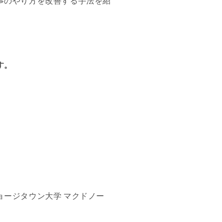
事のやり方を改善する手法を紹
す。
ョージタウン大学 マクドノー