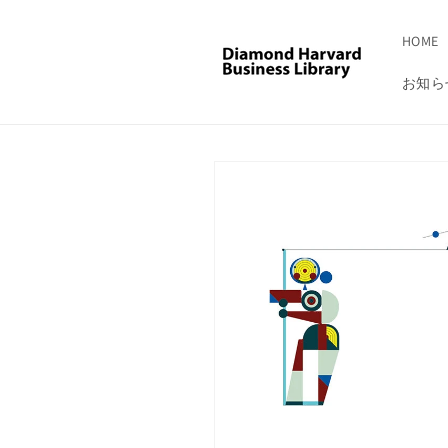
コンテ
ンツに
進む
HOME
お知ら
商品情
報にス
キップ