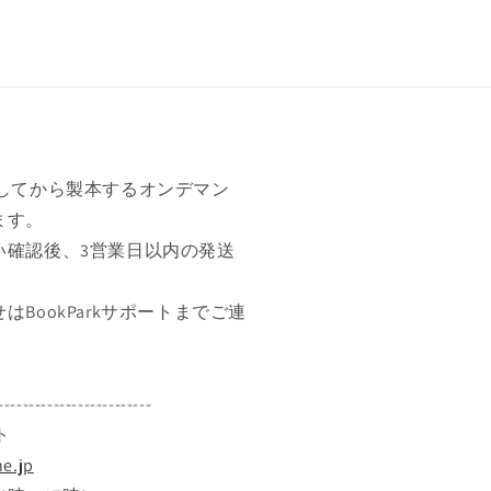
けしてから製本するオンデマン
ます。
い確認後、3営業日以内の発送
BookParkサポートまでご連
-------------------------
ト
e.jp