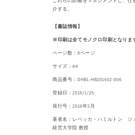
これらの距離をマネジメントし、仕
の
の
数
数
介する。
量
量
を
を
【書誌情報】
減
増
ら
や
※印刷は全てモノクロ印刷となりま
す
す
ページ数：8ページ
サイズ：A4
商品番号：DHBL-HB201602-006
登録日：2016/1/25
発行号：2016年2月
著者名：レベッカ・ハミルトン ジ
経営大学院 教授