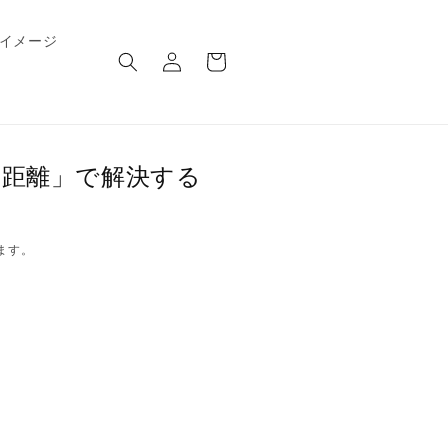
ロ
カ
イメージ
グ
ー
イ
ト
ン
の距離」で解決する
ます。