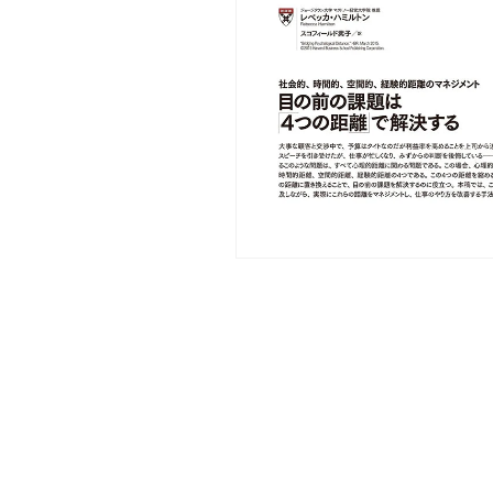
モ
ー
ダ
ル
で
メ
デ
ィ
ア
(1)
を