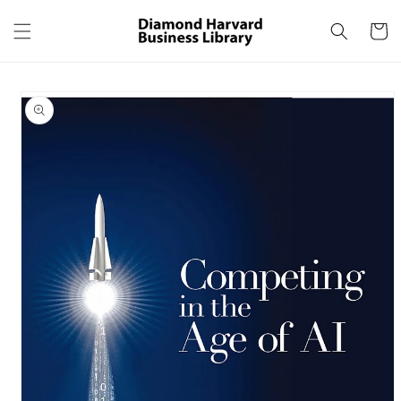
コンテ
カ
ンツに
ー
進む
ト
商品情
報にス
キップ