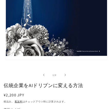
モ
ー
ダ
の
1
/
2
ル
で
伝統企業をAIドリブンに変える方法
メ
デ
ィ
通
¥2,200 JPY
ア
常
税込み。
配送料
はチェックアウト時に計算されます。
(1)
価
を