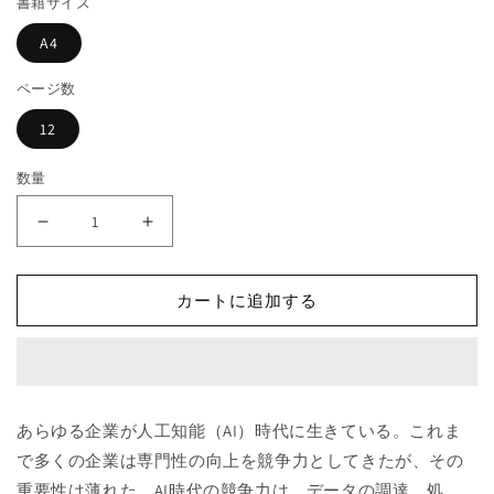
書籍サイズ
格
開
く
A4
ページ数
12
数量
伝
伝
統
統
企
企
カートに追加する
業
業
を
を
AI
AI
ド
ド
リ
リ
あらゆる企業が人工知能（AI）時代に生きている。これま
ブ
ブ
で多くの企業は専門性の向上を競争力としてきたが、その
ン
ン
重要性は薄れた。AI時代の競争力は、データの調達、処