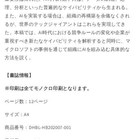
に
に
理、分析といった普遍的なケイパビリティから生まれる。
変
変
え
え
また、AIを実装する場合は、組織の再構築を余儀なくされ
る
る
るが、世界のテックジャイアントはこれらを実現してき
方
方
た。本稿では、AI時代における競争ルールの変化や企業が
法
法
重視すべき新たなケイパビリティを解析すると同時に、マ
の
の
イクロソフトの事例を通じて組織にAIを組み込む具体的な
数
数
方法を説く。
量
量
を
を
減
増
【書誌情報】
ら
や
※印刷は全てモノクロ印刷となります。
す
す
ページ数：12ページ
サイズ：A4
商品番号：DHBL-HB202007-001