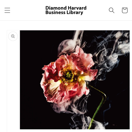
コンテ
カ
ンツに
ー
進む
ト
商品情
報にス
キップ