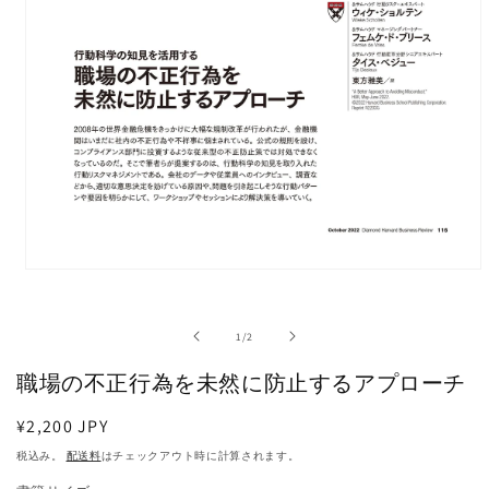
モ
ー
ダ
の
1
/
2
ル
で
職場の不正行為を未然に防止するアプローチ
メ
デ
ィ
通
¥2,200 JPY
ア
常
税込み。
配送料
はチェックアウト時に計算されます。
(1)
価
を