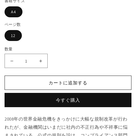
書籍サイズ
格
開
く
A4
ページ数
12
数量
職
職
場
場
の
の
カートに追加する
不
不
正
正
行
行
今すぐ購入
為
為
を
を
2008年の世界金融危機をきっかけに大幅な規制改革が行わ
未
未
れたが、金融機関はいまだに社内の不正行為や不祥事に悩
然
然
まされている。公式の規則を設け、コンプライアンス部門