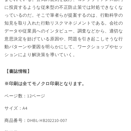
に
に
に投資するような従来型の不正防止策では対処できなくな
防
防
止
止
っているのだ。そこで筆者らが提案するのは、行動科学の
す
す
知見を取り入れた行動リスクマネジメントである。会社の
る
る
データや従業員へのインタビュー、調査などから、適切な
ア
ア
意思決定を妨げている原因や、問題を引き起こしそうな行
プ
プ
動パターンや要因を明らかにして、ワークショップやセッ
ロ
ロ
ションにより解決策を導いていく。
ー
ー
チ
チ
の
の
【書誌情報】
数
数
※印刷は全てモノクロ印刷となります。
量
量
を
を
ページ数：12ページ
減
増
ら
や
サイズ：A4
す
す
商品番号：DHBL-HB202210-007