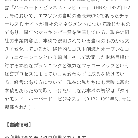
受
受
は『ハーバード・ビジネス・レビュー』（HBR）1992年1-2
賞
賞
月号において、エマソンの当時の会長兼CEOであったチャ
論
論
文】
文】
ールズ F. ナイトが自社のマネジメントについて論じたもの
エ
エ
であり、同年のマッキンゼー賞を受賞している。現在の同
マ
マ
社の事業内容は、本稿で説明されている当時のものから大
ソ
ソ
きく変化しているが、継続的なコスト削減とオープンなコ
ン・
ン・
ミュニケーションという原則、そして設定した財務目標に
エ
エ
対する綿密なプランニングと強力なフォローアップという
レ
レ
経営プロセスによっていまも変わらずに成長を続けてい
ク
ク
る。経営のあり方について、現在の私たちにも示唆に富む
ト
ト
リ
リ
本稿をあらためて取り上げたい（なお本稿の初訳は『ダイ
ッ
ッ
ヤモンド・ハーバード・ビジネス』〈DHB〉1992年5月号に
ク
ク
掲載された）。
の
の
「超」
「超」
【書誌情報】
着
着
実
実
※印刷は全てモノクロ印刷となります。