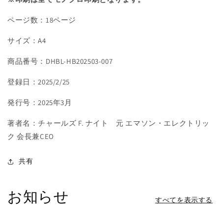
経
経
営
営
ページ数：18ページ
の
の
サイズ：A4
数
数
量
量
商品番号：DHBL-HB202503-007
を
を
減
増
登録日：2025/2/25
ら
や
す
す
発行号：2025年3月
著者名：チャールズ F. ナイト 元 エマソン・エレクトリッ
ク 会長兼CEO
共有
お知らせ
すべてを表示する