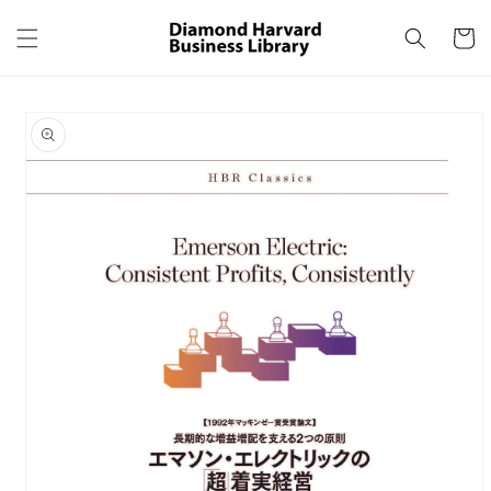
コンテ
カ
ンツに
ー
進む
ト
商品情
報にス
キップ