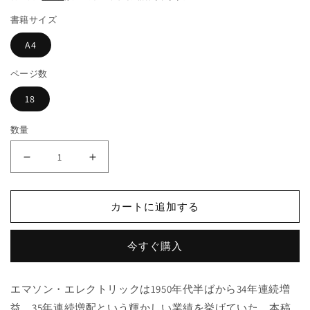
価
開
書籍サイズ
く
格
A4
ページ数
18
数量
【1992
【1992
年
年
マ
マ
カートに追加する
ッ
ッ
キ
キ
ン
ン
今すぐ購入
ゼ
ゼ
ー
ー
エマソン・エレクトリックは1950年代半ばから34年連続増
賞
賞
益、35年連続増配という輝かしい業績を挙げていた。本稿