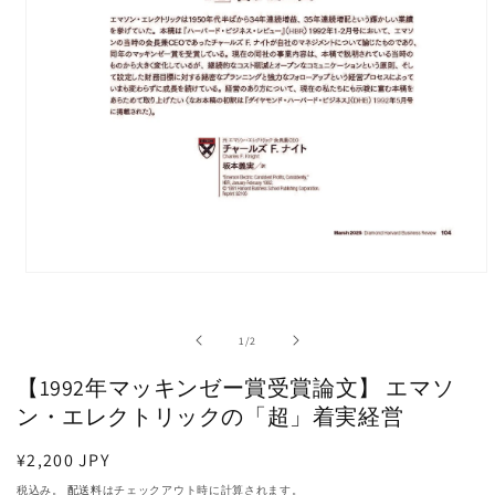
モ
ー
ダ
の
1
/
2
ル
で
【1992年マッキンゼー賞受賞論文】 エマソ
メ
デ
ン・エレクトリックの「超」着実経営
ィ
ア
通
¥2,200 JPY
(1)
常
を
税込み。
配送料
はチェックアウト時に計算されます。