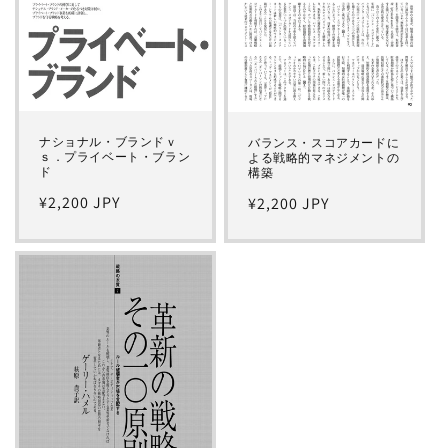
ナショナル・ブランドｖ
バランス・スコアカードに
ｓ．プライベート・ブラン
よる戦略的マネジメントの
ド
構築
通
¥2,200 JPY
通
¥2,200 JPY
常
常
価
価
格
格