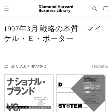
コンテ
カ
ンツに
ー
進む
ト
コ
1997年3月 戦略の本質 マイ
レ
ケル・Ｅ・ポーター
ク
シ
ョ
絞り込みと並び替え
3個の商品
ン
: